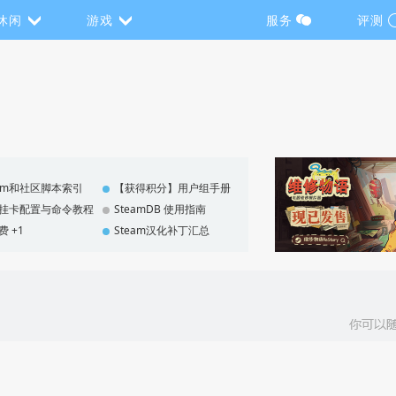
休闲
游戏
服务
评测
eam和社区脚本索引
【获得积分】用户组手册
F 挂卡配置与命令教程
SteamDB 使用指南
费 +1
Steam汉化补丁汇总