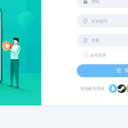


安全提问

自动登录
登
其他帐号登录
