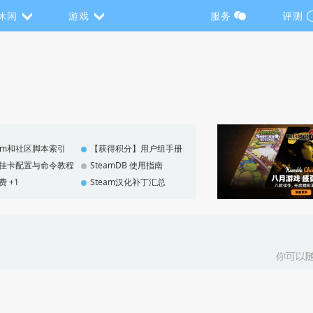
休闲
游戏
服务
评测
eam和社区脚本索引
【获得积分】用户组手册
F 挂卡配置与命令教程
SteamDB 使用指南
费 +1
Steam汉化补丁汇总