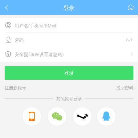
登录






安全提问(未设置请忽略)

安全提问(未设置请忽略)
登录
注册新账号
找回密码
其他帐号登录


