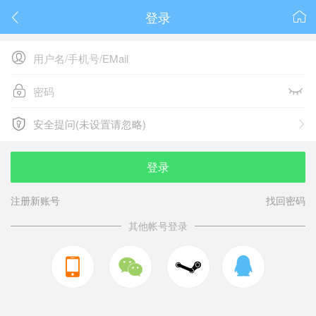
登录






安全提问(未设置请忽略)

安全提问(未设置请忽略)
登录
注册新账号
找回密码
其他帐号登录


