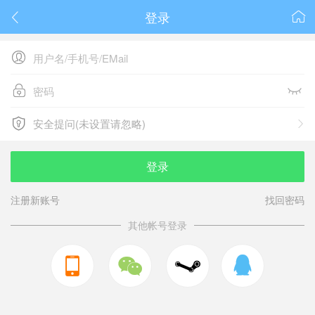
登录






安全提问(未设置请忽略)

安全提问(未设置请忽略)
登录
注册新账号
找回密码
其他帐号登录


