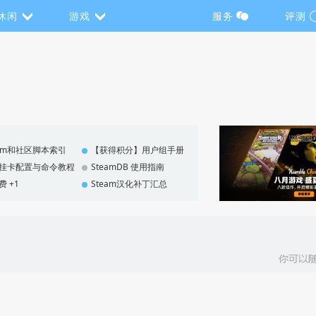
休闲
游戏
服务
评测
eam和社区脚本索引
【获得积分】用户组手册
F 挂卡配置与命令教程
SteamDB 使用指南
费 +1
Steam汉化补丁汇总