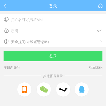
登录






安全提问(未设置请忽略)

安全提问(未设置请忽略)
登录
注册新账号
找回密码
其他帐号登录


