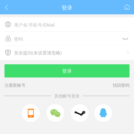
登录






安全提问(未设置请忽略)

安全提问(未设置请忽略)
登录
注册新账号
找回密码
其他帐号登录


