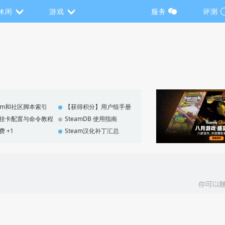
休闲
游戏
服务
评测
eam和社区脚本索引
【获得积分】用户组手册
F 挂卡配置与命令教程
SteamDB 使用指南
费 +1
Steam汉化补丁汇总