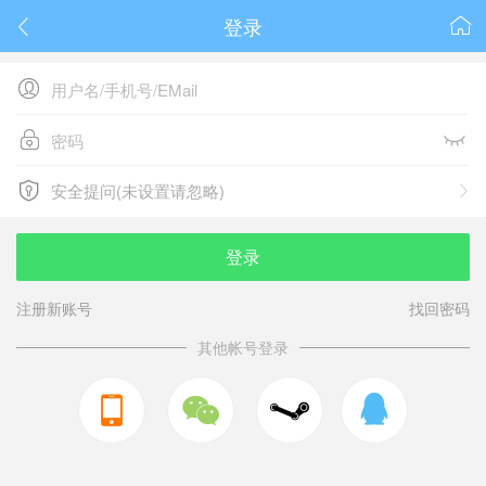
登录






安全提问(未设置请忽略)

安全提问(未设置请忽略)
登录
注册新账号
找回密码
其他帐号登录


