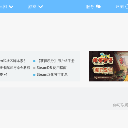
休闲
游戏
服务
评测
eam和社区脚本索引
【获得积分】用户组手册
F 挂卡配置与命令教程
SteamDB 使用指南
费 +1
Steam汉化补丁汇总