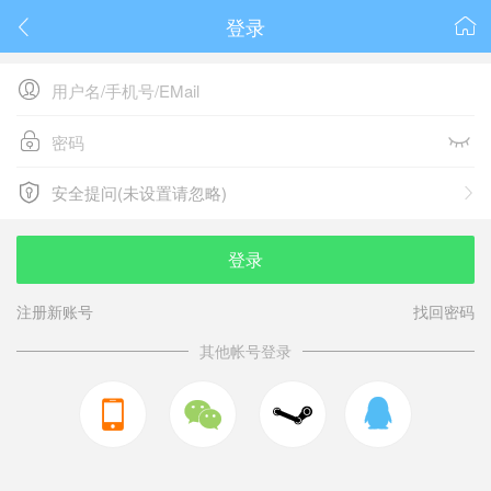
登录






安全提问(未设置请忽略)

安全提问(未设置请忽略)
登录
注册新账号
找回密码
其他帐号登录


