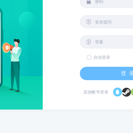


安全提问

自动登录
登
其他帐号登录
