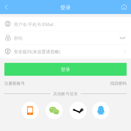
登录






安全提问(未设置请忽略)

安全提问(未设置请忽略)
登录
注册新账号
找回密码
其他帐号登录


