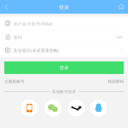
登录






安全提问(未设置请忽略)

安全提问(未设置请忽略)
登录
注册新账号
找回密码
其他帐号登录


