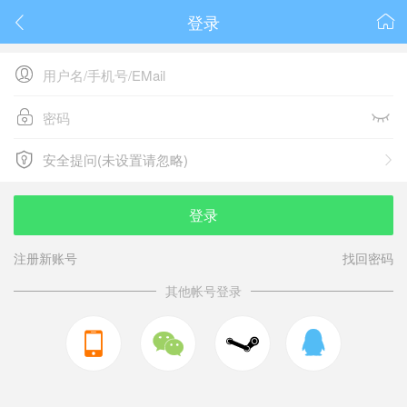
登录






安全提问(未设置请忽略)

安全提问(未设置请忽略)
登录
注册新账号
找回密码
其他帐号登录


