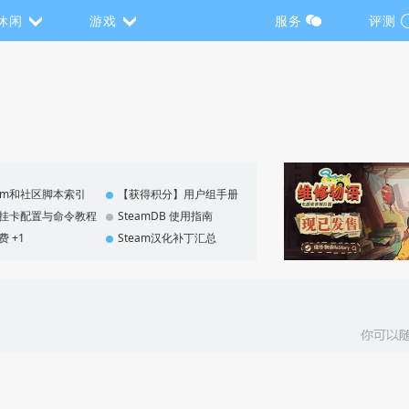
休闲
游戏
服务
评测
eam和社区脚本索引
【获得积分】用户组手册
F 挂卡配置与命令教程
SteamDB 使用指南
费 +1
Steam汉化补丁汇总