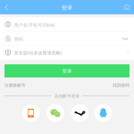
登录






安全提问(未设置请忽略)

安全提问(未设置请忽略)
登录
注册新账号
找回密码
其他帐号登录


