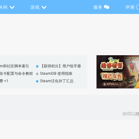
休闲
游戏
服务
评测
eam和社区脚本索引
【获得积分】用户组手册
F 挂卡配置与命令教程
SteamDB 使用指南
费 +1
Steam汉化补丁汇总