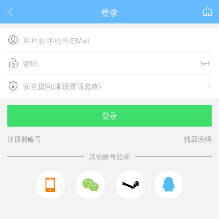
登录






安全提问(未设置请忽略)

安全提问(未设置请忽略)
登录
注册新账号
找回密码
其他帐号登录


