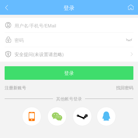
登录






安全提问(未设置请忽略)

安全提问(未设置请忽略)
登录
注册新账号
找回密码
其他帐号登录


