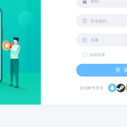


安全提问

自动登录
登
其他帐号登录
