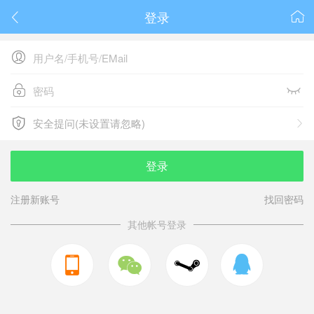
登录






安全提问(未设置请忽略)

安全提问(未设置请忽略)
登录
注册新账号
找回密码
其他帐号登录


