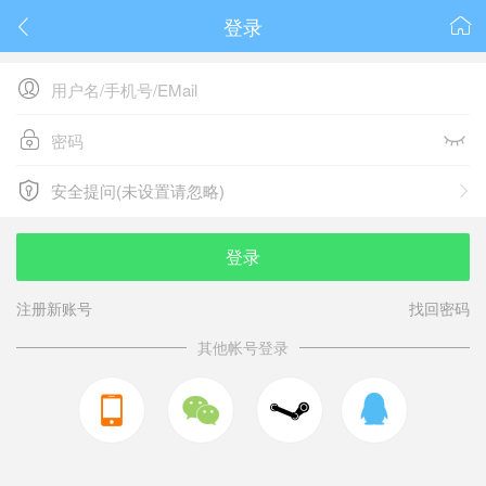
登录






安全提问(未设置请忽略)

安全提问(未设置请忽略)
登录
注册新账号
找回密码
其他帐号登录


