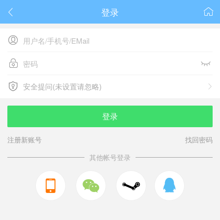
登录






安全提问(未设置请忽略)

安全提问(未设置请忽略)
登录
注册新账号
找回密码
其他帐号登录


