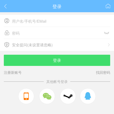
登录






安全提问(未设置请忽略)

安全提问(未设置请忽略)
登录
注册新账号
找回密码
其他帐号登录


