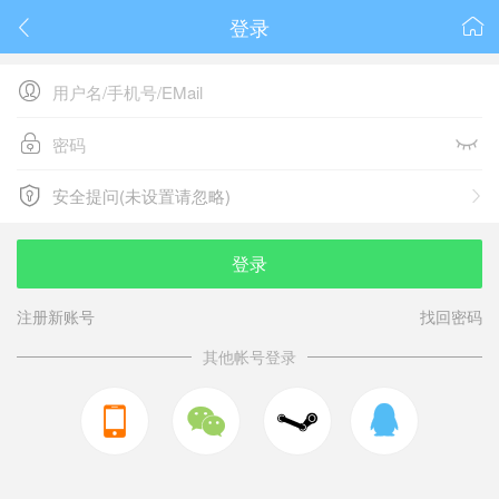
登录






安全提问(未设置请忽略)

安全提问(未设置请忽略)
登录
注册新账号
找回密码
其他帐号登录


