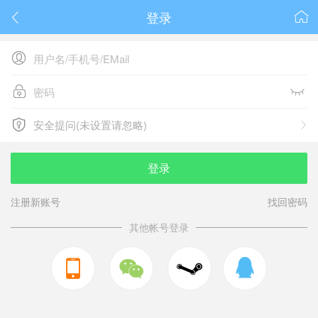
登录






安全提问(未设置请忽略)

安全提问(未设置请忽略)
登录
注册新账号
找回密码
其他帐号登录


