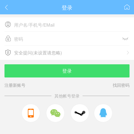
登录






安全提问(未设置请忽略)

安全提问(未设置请忽略)
登录
注册新账号
找回密码
其他帐号登录


