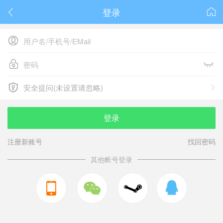
登录






安全提问(未设置请忽略)

安全提问(未设置请忽略)
登录
注册新账号
找回密码
其他帐号登录


