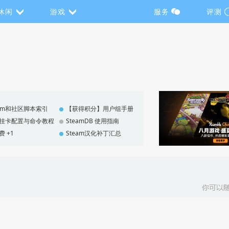
休闲
游戏
服务
评测
eam和社区脚本索引
【获得积分】用户组手册
F 挂卡配置与命令教程
SteamDB 使用指南
费 +1
Steam汉化补丁汇总