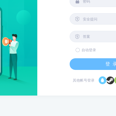


安全提问

自动登录
登
其他帐号登录
