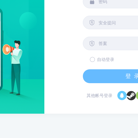


安全提问

自动登录
登
其他帐号登录
