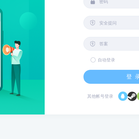


安全提问

自动登录
登
其他帐号登录
