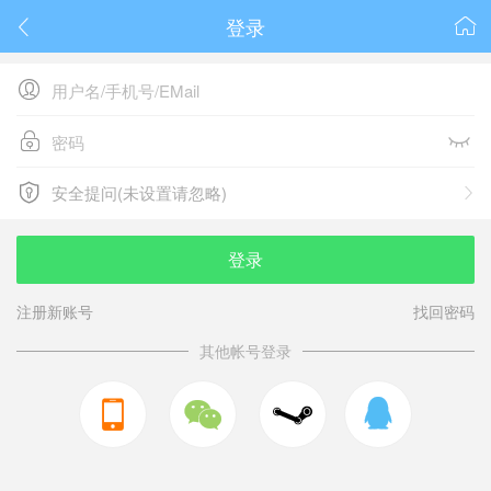
登录






安全提问(未设置请忽略)

安全提问(未设置请忽略)
登录
注册新账号
找回密码
其他帐号登录


