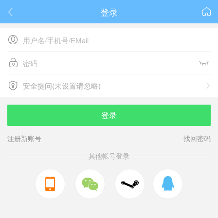
登录






安全提问(未设置请忽略)

安全提问(未设置请忽略)
登录
注册新账号
找回密码
其他帐号登录


