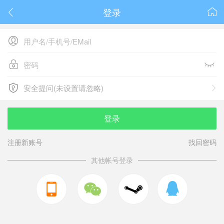
登录






安全提问(未设置请忽略)

安全提问(未设置请忽略)
登录
注册新账号
找回密码
其他帐号登录


