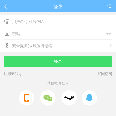
登录






安全提问(未设置请忽略)

安全提问(未设置请忽略)
登录
注册新账号
找回密码
其他帐号登录


