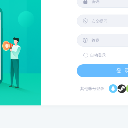


安全提问

自动登录
登
其他帐号登录
