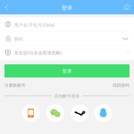
登录






安全提问(未设置请忽略)

安全提问(未设置请忽略)
登录
注册新账号
找回密码
其他帐号登录


