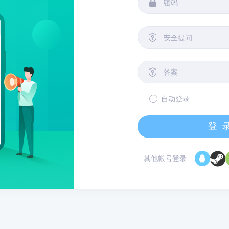


安全提问

自动登录
登
其他帐号登录
