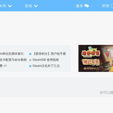
休闲
游戏
服务
评测
eam和社区脚本索引
【获得积分】用户组手册
F 挂卡配置与命令教程
SteamDB 使用指南
费 +1
Steam汉化补丁汇总