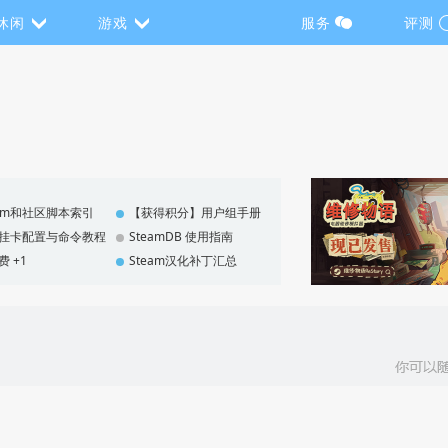
休闲
游戏
服务
评测
eam和社区脚本索引
【获得积分】用户组手册
F 挂卡配置与命令教程
SteamDB 使用指南
费 +1
Steam汉化补丁汇总