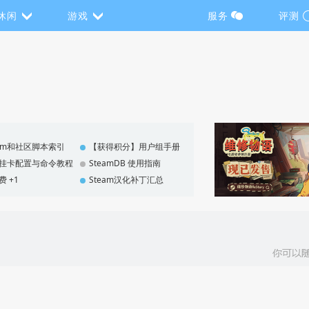
休闲
游戏
服务
评测
eam和社区脚本索引
【获得积分】用户组手册
F 挂卡配置与命令教程
SteamDB 使用指南
费 +1
Steam汉化补丁汇总