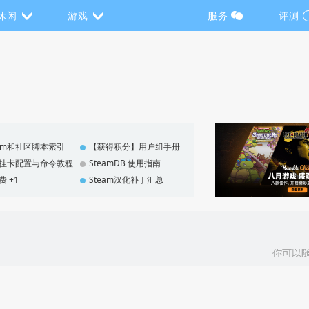
休闲
游戏
服务
评测
eam和社区脚本索引
【获得积分】用户组手册
F 挂卡配置与命令教程
SteamDB 使用指南
费 +1
Steam汉化补丁汇总