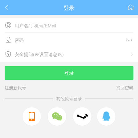
登录






安全提问(未设置请忽略)

安全提问(未设置请忽略)
登录
注册新账号
找回密码
其他帐号登录


