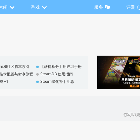
休闲
游戏
服务
评测
eam和社区脚本索引
【获得积分】用户组手册
F 挂卡配置与命令教程
SteamDB 使用指南
费 +1
Steam汉化补丁汇总