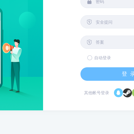


安全提问

自动登录
登
其他帐号登录
