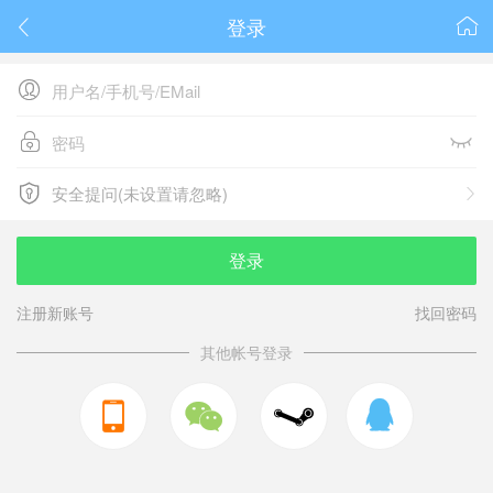
登录






安全提问(未设置请忽略)

安全提问(未设置请忽略)
登录
注册新账号
找回密码
其他帐号登录


